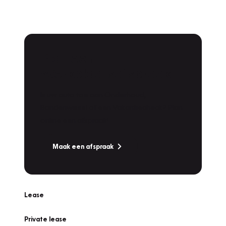
Plan een
Werkplaatsafspraak
Is uw auto toe aan Onderhoud,
Bandenwissel of een Vakantiecheck? Plan
online een afspraak!
Maak een afspraak
Lease
Private lease