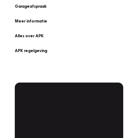
Garageafspraak
Meer informatie
Alles over APK
APK regelgeving
APK Keuring bij
Vakgarage!
Is het weer tijd voor de jaarlijkse APK? Ga
snel naar Vakgarage bij u in de buurt, en ga
zonder zorgen de weg op!