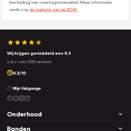
bestrijding van voertuigcriminaliteit. Meer informatie
vindt u op
de website van de RDW
.
Wij krijgen gemiddeld een 9.3
o.b.v. ruim 336 reviews
9.3/10
Mijn Vakgarage
Onderhoud
Banden