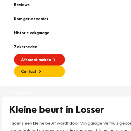
Reviews
Kom gerust verder
Historie vakgarage
Zekerheden
Afspraak maken
Contact
Kleine beurt
Kleine beurt in Losser
Tijdens een kleine beurt wordt door Vakgarage Velthuis geco
gecontroleerd en wanneer nodig aangevuld. Is uw auto rond 