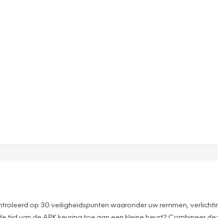
ntroleerd op 30 veiligheidspunten waaronder uw remmen, verlichti
de tijd van de APK keuring toe aan een kleine beurt? Combineer 