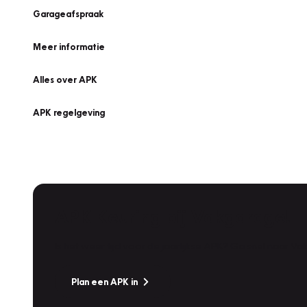
Garageafspraak
Meer informatie
Alles over APK
APK regelgeving
APK Keuring bij Vakgarage!
Is het weer tijd voor de jaarlijkse APK? Ga snel naar V
Plan een APK in