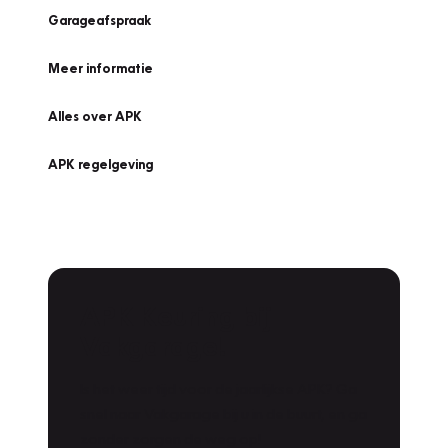
Garageafspraak
Meer informatie
Alles over APK
APK regelgeving
APK Keuring bij
Vakgarage!
Is het weer tijd voor de jaarlijkse APK? Ga
snel naar Vakgarage bij u in de buurt, en ga
zonder zorgen de weg op!