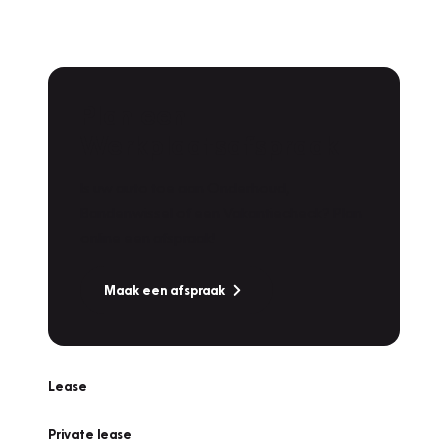
Plan een
Werkplaatsafspraak
Is uw auto toe aan Onderhoud,
Bandenwissel of een Vakantiecheck? Plan
online een afspraak!
Maak een afspraak
Lease
Private lease