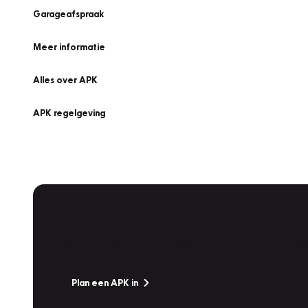
Garageafspraak
Meer informatie
Alles over APK
APK regelgeving
APK Keuring bij Vakgarage!
Is het weer tijd voor de jaarlijkse APK? Ga snel naar V
Plan een APK in