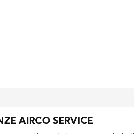
NZE AIRCO SERVICE
systeem verliest jaarlijks een gedeelte van de airco vloeistof, ook