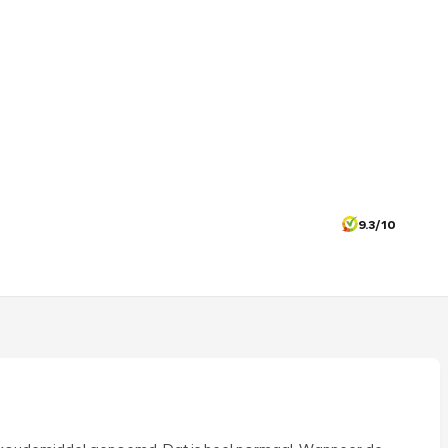
9.3/10
 wel koudemiddel genoemd. Dat is heel normaal. Wanneer de