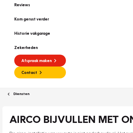
Reviews
Kom gerust verder
Historie vakgarage
Zekerheden
Afspraak maken
Contact
Diensten
AIRCO BIJVULLEN MET O
De airco-installatie van uw auto is niet onderhoudsvrij. Het 