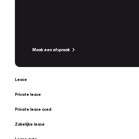
Plan een
Werkplaatsafspraak
Is uw auto toe aan Onderhoud, Bandenwissel of een Va
Maak een afspraak
Lease
Private lease
Private lease used
Zakelijke lease