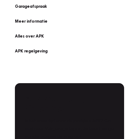
Garageafspraak
Meer informatie
Alles over APK
APK regelgeving
APK Keuring bij
Vakgarage!
Is het weer tijd voor de jaarlijkse APK? Ga
snel naar Vakgarage bij u in de buurt, en ga
zonder zorgen de weg op!