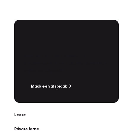
Plan een
Werkplaatsafspraak
Is uw auto toe aan Onderhoud,
Bandenwissel of een Vakantiecheck? Plan
online een afspraak!
Maak een afspraak
Lease
Private lease