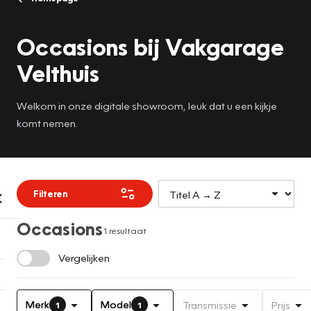
Occasions bij Vakgarage
Velthuis
Welkom in onze digitale showroom, leuk dat u een kijkje
komt nemen.
Filteren
Occasions
1 resultaat
Vergelijken
Merk
Model
Transmissie
Prijs
1
1