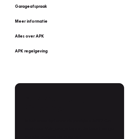
Garageafspraak
Meer informatie
Alles over APK
APK regelgeving
APK Keuring bij
Vakgarage!
Is het weer tijd voor de jaarlijkse APK? Ga
snel naar Vakgarage bij u in de buurt, en ga
zonder zorgen de weg op!