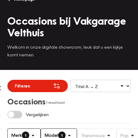
Occasions bij Vakgarage
Velthuis
Welkom in onze digitale showroom, leuk dat u een kijkje
komt nemen.
Filteren
Occasions
1 resultaat
Vergelijken
Merk
Model
Transmissie
Prijs
1
1