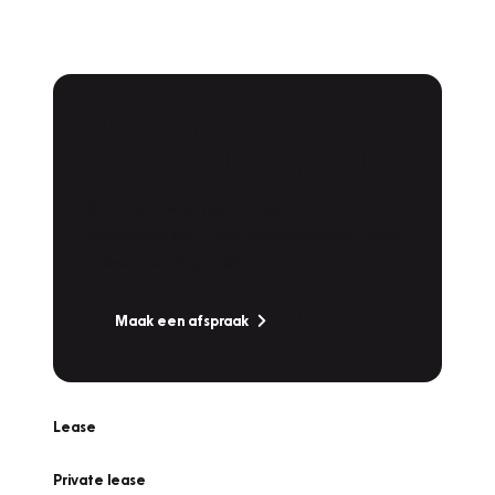
Plan een
Werkplaatsafspraak
Is uw auto toe aan Onderhoud,
Bandenwissel of een Vakantiecheck? Plan
online een afspraak!
Maak een afspraak
Lease
Private lease